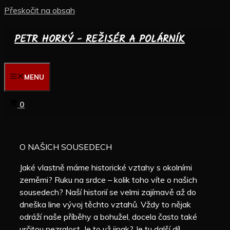
Přeskočit na obsah
PETR HORKÝ - REŽISÉR A POLÁRNÍK
MENU
0
O NAŠICH SOUSEDECH
Jaké vlastně máme historické vztahy s okolními
zeměmi? Ruku na srdce – kolik toho víte o našich
sousedech? Naší historií se velmi zajímavě až do
dneška line vývoj těchto vztahů. Vždy to nějak
odráží naše příběhy a bohužel, docela často také
určitou nezralost. Je to už jinak? Je tu další díl