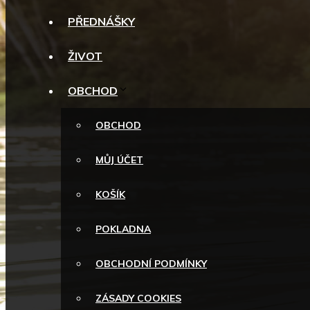
PŘEDNÁŠKY
ŽIVOT
OBCHOD
OBCHOD
MŮJ ÚČET
KOŠÍK
POKLADNA
OBCHODNÍ PODMÍNKY
ZÁSADY COOKIES