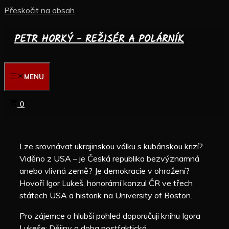
Přeskočit na obsah
PETR HORKÝ - REŽISÉR A POLÁRNÍK
MENU
0
Lze srovnávat ukrajinskou válku s kubánskou krizí?
Viděno z USA – je Česká republika bezvýznamná
anebo vlivná země? Je demokracie v ohrožení?
Hovoří Igor Lukeš, honorární konzul ČR ve třech
státech USA a historik na University of Boston.
Pro zájemce o hlubší pohled doporučuji knihu Igora
Lukeše: Dějiny a doba postfaktická