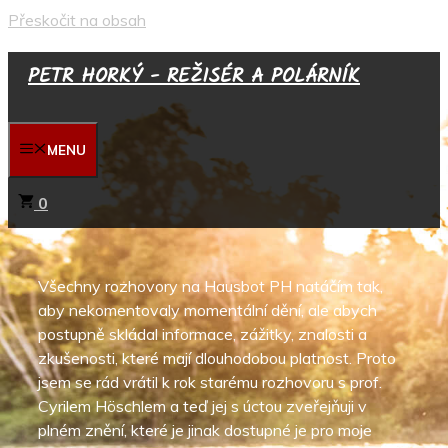
Přeskočit na obsah
PETR HORKÝ - REŽISÉR A POLÁRNÍK
MENU
0
Všechny rozhovory na Hausbot PH natáčím tak,
aby nekomentovaly momentální dění, ale abych
postupně skládal informace, zážitky, znalosti a
zkušenosti, které mají dlouhodobou platnost. Proto
jsem se rád vrátil k rok starému rozhovoru s prof.
Cyrilem Höschlem a teď jej s úctou zveřejňuji v
plném znění, které je jinak dostupné je pro moje