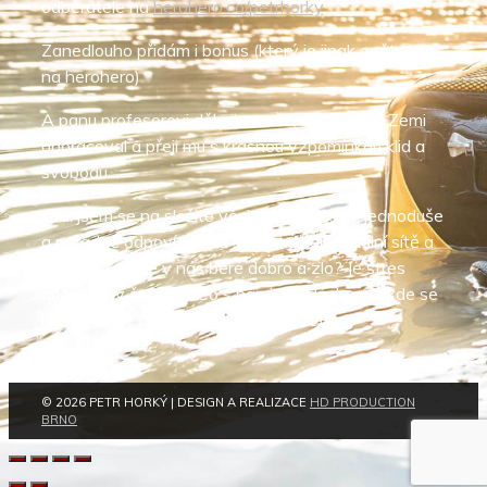
odběratele na
herohero.co/petrhorky
.
Zanedlouho přidám i bonus (který je jinak opět jen
na herohero)
A panu profesorovi děkuji za vše, co tady na Zemi
odpracoval a přeji mu s krásnou vzpomínkou klid a
svobodu…
Ptal jsem se na složité věci a Cyril Höschl jednoduše
a parádně odpovídal. Co s námi dělají sociální sítě a
mobily? Kde se v nás bere dobro a zlo? Je stres
doopravdy špatný? Co s námi dělá láska a a kde se
bere? Co se děje se současným světem?
© 2026 PETR HORKÝ | DESIGN A REALIZACE
HD PRODUCTION
BRNO