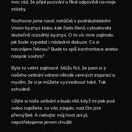
moc rád, že přijal pozvání a říkal odpovědi na moje
otázky.
Rozhovor jsme navíc natáčeli v podnikatelském
Vision byznys klubu, kde řada členů vybudovala
skutečně rozsáhlý byznys. O to víc mne zajímalo,
jak bude vypadat i následná diskuze. Co si
navzájem řeknou? Bude to spíš konfrontace anebo
naopak souhra?
Bylo to velmi zajímavé. Můžu říct, že jsem si z
našeho setkání odnesl několik cenných inspirací a
myslím, že si je můžete vyzvednout také. Tak
schválně.
Užijte si naše setkání a budu rád, když mi pak pod
video napíšete, co vás zaujalo, nad čím jste
přemýšleli. A nebojte: můj host ani já,
nepotřebujeme jenom chválit.