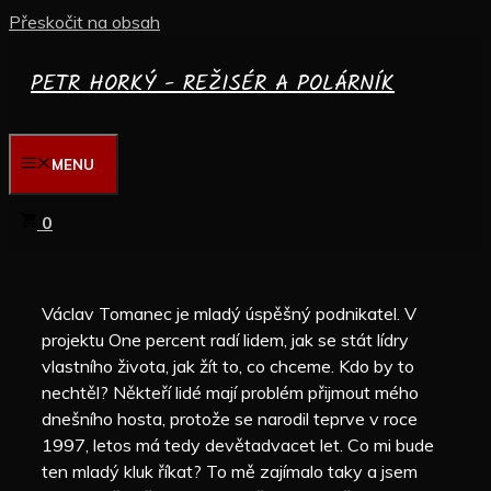
Přeskočit na obsah
PETR HORKÝ - REŽISÉR A POLÁRNÍK
MENU
0
Václav Tomanec je mladý úspěšný podnikatel. V
projektu One percent radí lidem, jak se stát lídry
vlastního života, jak žít to, co chceme. Kdo by to
nechtěl? Někteří lidé mají problém přijmout mého
dnešního hosta, protože se narodil teprve v roce
1997, letos má tedy devětadvacet let. Co mi bude
ten mladý kluk říkat? To mě zajímalo taky a jsem