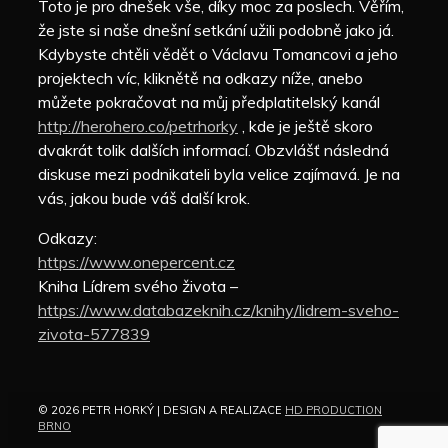
Toto je pro dnešek vše, díky moc za poslech. Věřím,
že jste si naše dnešní setkání užili podobně jako já.
Kdybyste chtěli vědět o Václavu Tomancovi a jeho
projektech víc, kliknětě na odkazy níže, anebo
můžete pokračovat na můj předplatitelský kanál
http://herohero.co/petrhorky
, kde je ještě skoro
dvakrát tolik dalších informací. Obzvlášť následná
diskuse mezi podnikateli byla velice zajímavá. Je na
vás, jakou bude váš další krok.
Odkazy:
https://www.onepercent.cz
Kniha Lídrem svého života –
https://www.databazeknih.cz/knihy/lidrem-sveho-
zivota-577839
© 2026 PETR HORKÝ | DESIGN A REALIZACE
HD PRODUCTION
BRNO