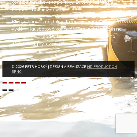
kontext mnichovské politiky…Britové řeší klid v
Evropě, Francouzi moc…
Blíží se konec září, tak je tu jedno téměř výroční
vydání Hausbotové kanceláře pro uvádění dějin na
pravou míru… (podepsali to tehdy v noci z 29.na
30.9.1938, prý. až po půlnoci…)
© 2026 PETR HORKÝ | DESIGN A REALIZACE
HD PRODUCTION
BRNO