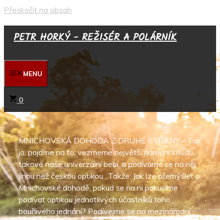
Přeskočit na obsah
PETR HORKÝ - REŽISÉR A POLÁRNÍK
MENU
0
MNICHOVSKÁ DOHODA Z DRUHÉ STRANY – Tak
jo, pojďme na to: vezmeme největší národní křivdu,
takové naše univerzální bebí, a podíváme se na něj
jinou než českou optikou…Takže: Jak lze přemýšlet o
Mnichovské dohodě, pokud se na ni pokusíme
podívat optikou jednotlivých účastníků toho
bouřlivého jednání? Podívejme se na mezinárodní