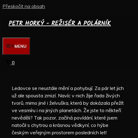
Přeskočit na obsah
PETR HORKÝ - REŽISÉR A POLÁRNÍK
MENU
0
Ledovce se neustále mění a pohybují. Za pár let jich
už ale spousta zmizí. Navíc v nich žije řada živých
tvorů, mimo jiné i želvuška, která by dokázala přežít
ve vesmíru i na jiných planetách. Že jste to někteří
nevěděli? Tak pozor, začíná povídání, které jsem
natočil s chytrou a krásnou vědkyní, co hýbe
českým veřejným prostorem posledních let!