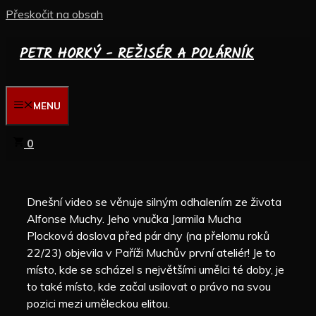
Přeskočit na obsah
PETR HORKÝ - REŽISÉR A POLÁRNÍK
MENU
0
Dnešní video se věnuje silným odhalením ze života
Alfonse Muchy. Jeho vnučka Jarmila Mucha
Plocková doslova před pár dny (na přelomu roků
22/23) objevila v Paříži Muchův první ateliér! Je to
místo, kde se scházel s největšími umělci té doby, je
to také místo, kde začal usilovat o právo na svou
pozici mezi uměleckou elitou.