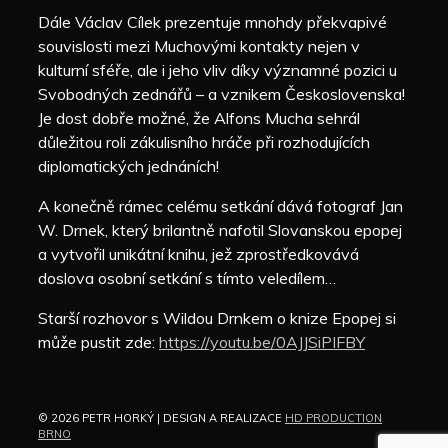
Dále Václav Cílek prezentuje mnohdy překvapivé
souvislosti mezi Muchovými kontakty nejen v
kulturní sféře, ale i jeho vliv díky významné pozici u
Svobodných zednářů – a vznikem Československa!
Je dost dobře možné, že Alfons Mucha sehrál
důležitou roli zákulisního hráče při rozhodujících
diplomatických jednáních!
A konečně rámec celému setkání dává fotograf Jan
W. Drnek, který brilantně nafotil Slovanskou epopej
a vytvořil unikátní knihu, jež zprostředkovává
doslova osobní setkání s tímto veledílem…
Starší rozhovor s Wildou Drnkem o knize Epopej si
může pustit zde:
https://youtu.be/0AJJSiPIFBY
© 2026 PETR HORKÝ | DESIGN A REALIZACE
HD PRODUCTION
BRNO