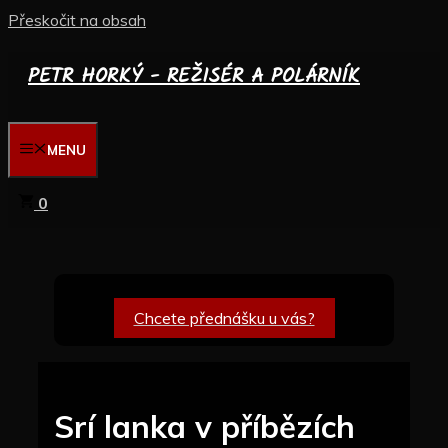
Přeskočit na obsah
PETR HORKÝ - REŽISÉR A POLÁRNÍK
MENU
0
Chcete přednášku u vás?
Srí lanka v příbězích