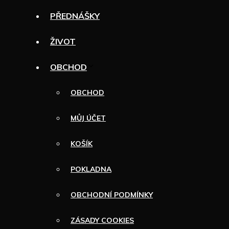
PŘEDNÁŠKY
ŽIVOT
OBCHOD
OBCHOD
MŮJ ÚČET
KOŠÍK
POKLADNA
OBCHODNÍ PODMÍNKY
ZÁSADY COOKIES