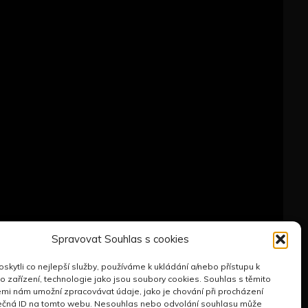
Spravovat Souhlas s cookies
kytli co nejlepší služby, používáme k ukládání a/nebo přístupu k
o zařízení, technologie jako jsou soubory cookies. Souhlas s těmito
mi nám umožní zpracovávat údaje, jako je chování při procházení
ečná ID na tomto webu. Nesouhlas nebo odvolání souhlasu může