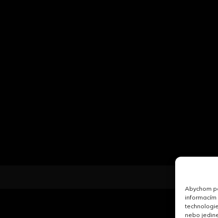
Abychom pos
informacím 
technologie
nebo jedin