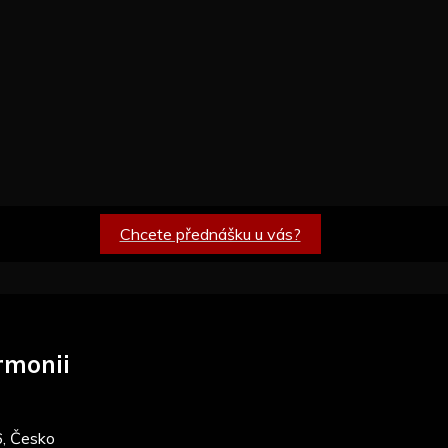
Chcete přednášku u vás?
rmonii
6, Česko