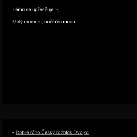
Téma se upřesňuje..:-)
Malý moment, načítám mapu
«
Dobré ráno Český rozhlas Dvojka