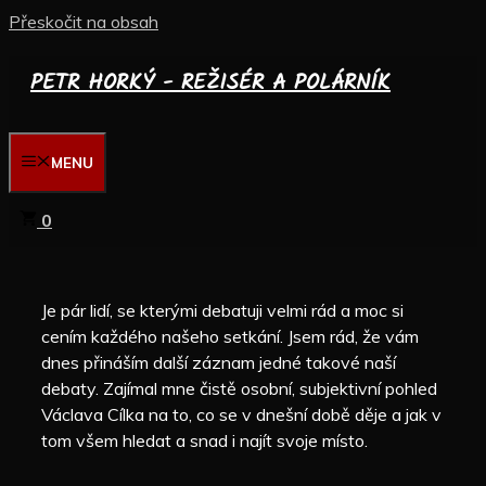
Přeskočit na obsah
PETR HORKÝ - REŽISÉR A POLÁRNÍK
MENU
0
Je pár lidí, se kterými debatuji velmi rád a moc si
cením každého našeho setkání. Jsem rád, že vám
dnes přináším další záznam jedné takové naší
debaty. Zajímal mne čistě osobní, subjektivní pohled
Václava Cílka na to, co se v dnešní době děje a jak v
tom všem hledat a snad i najít svoje místo.