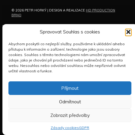
© 2026 PETR HORKÝ | DESIGN A REALIZACE
HD PRODUCTION
BRNO
Spravovat Souhlas s cookies
Abychom poskytli co nejlepší služby, používáme k ukládání a/nebo
přístupu k informacím o zařízení, technologie jako jsou soubory
cookies. Souhlas s těmito technologiemi nám umožní zpracovávat
údaje, jako je chování při procházení nebo jedinečná ID na tomto
webu. Nesouhlas nebo odvolání souhlasu může nepříznivě ovlivnit
určité vlastnosti a funkce.
Příjmout
Odmítnout
Zobrazit předvolby
Zásady cookies
GDPR