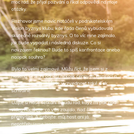
moc rád, že přijal pozvání a říkal odpovědi na moje
otázky.
Rozhovor jsme navíc natáčeli v podnikatelském
Vision byznys klubu, kde řada členů vybudovala
skutečně rozsáhlý byznys. O to víc mne zajímalo,
jak bude vypadat i následná diskuze. Co si
navzájem řeknou? Bude to spíš konfrontace anebo
naopak souhra?
Bylo to velmi zajímavé. Můžu říct, že jsem si z
našeho setkání odnesl několik cenných inspirací a
myslím, že si je můžete vyzvednout také. Tak
schválně.
Užijte si naše setkání a budu rád, když mi pak pod
video napíšete, co vás zaujalo, nad čím jste
přemýšleli. A nebojte: můj host ani já,
nepotřebujeme jenom chválit.