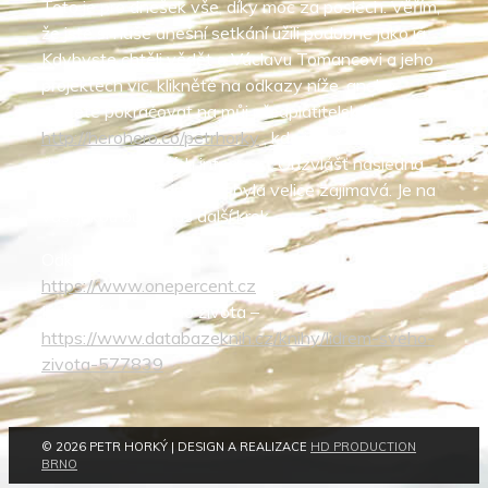
Toto je pro dnešek vše, díky moc za poslech. Věřím,
že jste si naše dnešní setkání užili podobně jako já.
Kdybyste chtěli vědět o Václavu Tomancovi a jeho
projektech víc, kliknětě na odkazy níže, anebo
můžete pokračovat na můj předplatitelský kanál
http://herohero.co/petrhorky
, kde je ještě skoro
dvakrát tolik dalších informací. Obzvlášť následná
diskuse mezi podnikateli byla velice zajímavá. Je na
vás, jakou bude váš další krok.
Odkazy:
https://www.onepercent.cz
Kniha Lídrem svého života –
https://www.databazeknih.cz/knihy/lidrem-sveho-
zivota-577839
© 2026 PETR HORKÝ | DESIGN A REALIZACE
HD PRODUCTION
BRNO