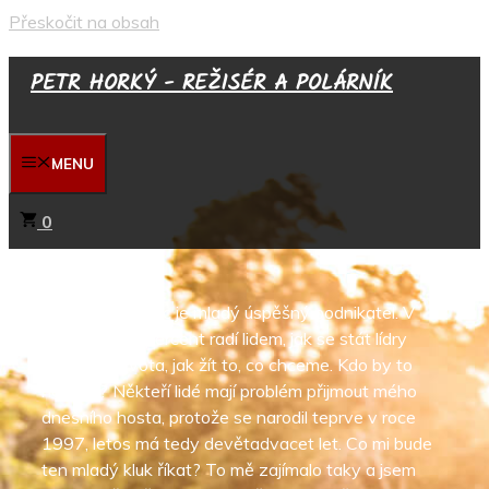
Přeskočit na obsah
PETR HORKÝ - REŽISÉR A POLÁRNÍK
MENU
0
Václav Tomanec je mladý úspěšný podnikatel. V
projektu One percent radí lidem, jak se stát lídry
vlastního života, jak žít to, co chceme. Kdo by to
nechtěl? Někteří lidé mají problém přijmout mého
dnešního hosta, protože se narodil teprve v roce
1997, letos má tedy devětadvacet let. Co mi bude
ten mladý kluk říkat? To mě zajímalo taky a jsem