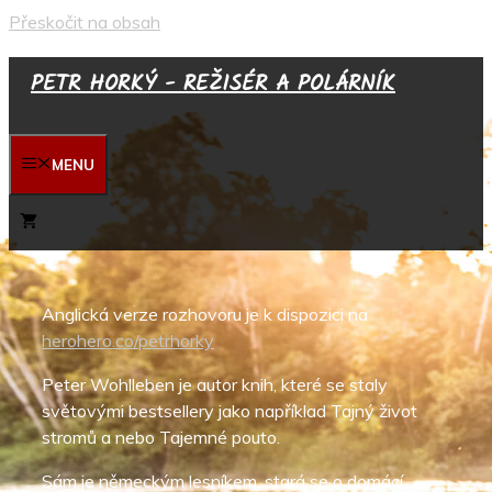
Přeskočit na obsah
PETR HORKÝ - REŽISÉR A POLÁRNÍK
MENU
Anglická verze rozhovoru je k dispozici na
herohero.co/petrhorky
Peter Wohlleben je autor knih, které se staly
světovými bestsellery jako například Tajný život
stromů a nebo Tajemné pouto.
Sám je německým lesníkem, stará se o domácí