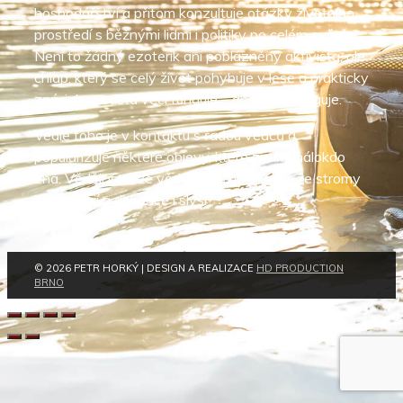
hospodářství a přitom konzultuje otázky životního
prostředí s běžnými lidmi i politiky po celém světě.
Není to žádný ezoterik ani poblázněný aktivista, ale
chlap, který se celý život pohybuje v lese a prakticky
zná, jak spousta věcí funguje – anebo nefunguje.
Vedle toho je v kontaktu s řadou vědců a
popularizuje některé objevy, které zatím málokdo
zná. Věděli jste, že vědci dnes už odhalili, že stromy
komunikují a dokonce i slyší?
© 2026 PETR HORKÝ | DESIGN A REALIZACE
HD PRODUCTION
BRNO