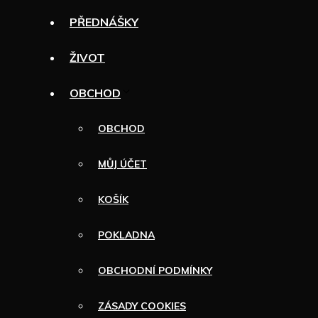
PŘEDNÁŠKY
ŽIVOT
OBCHOD
OBCHOD
MŮJ ÚČET
KOŠÍK
POKLADNA
OBCHODNÍ PODMÍNKY
ZÁSADY COOKIES