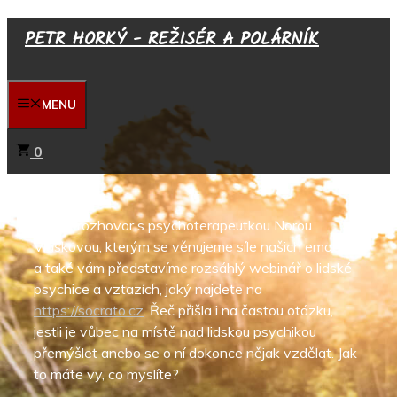
Přeskočit
PETR HORKÝ - REŽISÉR A POLÁRNÍK
na
obsah
MENU
0
Je zde rozhovor s psychoterapeutkou Norou
Vláškovou, kterým se věnujeme síle našich emocí –
a také vám představíme rozsáhlý webinář o lidské
psychice a vztazích, jaký najdete na
https://socrato.cz
. Řeč přišla i na častou otázku,
jestli je vůbec na místě nad lidskou psychikou
přemýšlet anebo se o ní dokonce nějak vzdělat. Jak
to máte vy, co myslíte?