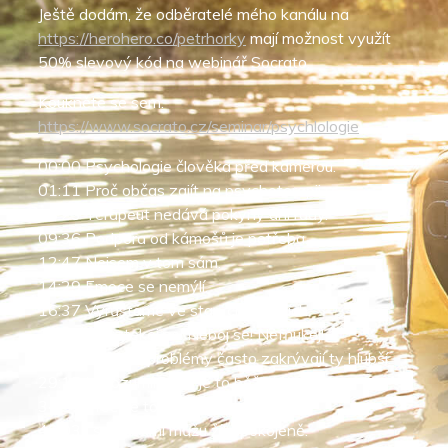
Ještě dodám, že odběratelé mého kanálu na
https://herohero.co/petrhorky
mají možnost využít
50% slevový kód na webinář Socrato.
Koukněte se sem:
https://www.socrato.cz/seminar/psychlologie
00:00 Psychologie člověka před kamerou.
01:11 Proč občas zajít na psychoterapii.
08:23 Terapeut nedává pokyny ani rady.
09:36 Podpora od kámošů je potřeba.
12:47 Nejsem v tom sám.
14:29 Emoce se nemýlí.
16:37 Vyrůstáme ve starých vzorcích.
19:18 Nevztekej se! Neboj se! Nefňukej!
24:45 Aktuální problémy často zakrývají ty hlubší.
29:15 Nerozumíme si. Je to běžné?
34:54 Proč se to neučíme ve školách?
40:03 I s chybami můžu žít spokojeně.