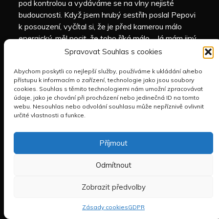
pod kontrolou a vydáváme se na vlny nejisté
budoucnosti. Když jsem hrubý sestřih poslal Pepovi
k posouzení, vyčítal si, že je před kamerou málo
energický, měl pocit, že toho říká málo… Já mám jiný
dojem. Právě ztišení a tempo této debaty mi
Spravovat Souhlas s cookies
připadá velmi osobní, výjimečné. Pepa se tu ukazuje,
Abychom poskytli co nejlepší služby, používáme k ukládání a/nebo
jak ho znám ze společných setkání, ale málokdy v
přístupu k informacím o zařízení, technologie jako jsou soubory
médiích. (navíc ke Knize o tichu mi to přijde na místě,
cookies. Souhlas s těmito technologiemi nám umožní zpracovávat
no ne?)
údaje, jako je chování při procházení nebo jedinečná ID na tomto
webu. Nesouhlas nebo odvolání souhlasu může nepříznivě ovlivnit
určité vlastnosti a funkce.
© 2026 PETR HORKÝ | DESIGN A REALIZACE
HD PRODUCTION
Příjmout
BRNO
Odmítnout
Zobrazit předvolby
Zásady cookies
GDPR