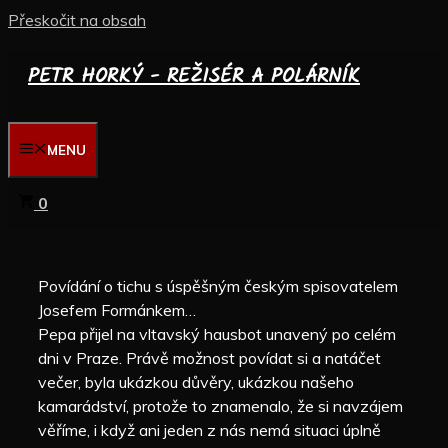
Přeskočit na obsah
PETR HORKÝ - REŽISÉR A POLÁRNÍK
MENU
0
Povídání o tichu s úspěšným českým spisovatelem
Josefem Formánkem…
Pepa přijel na vltavský hausbot unavený po celém
dni v Praze. Právě možnost povídat si a natáčet
večer, byla ukázkou důvěry, ukázkou našeho
kamarádství, protože to znamenalo, že si navzájem
věříme, i když ani jeden z nás nemá situaci úplně