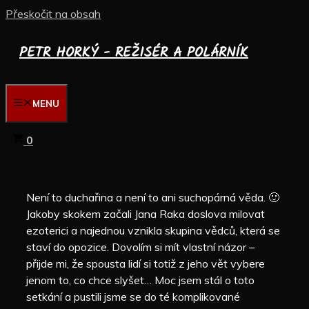
Přeskočit na obsah
PETR HORKÝ - REŽISÉR A POLÁRNÍK
MENU
0
Není to duchařina a není to ani suchopárná věda. 🙂
Jakoby skokem začali Jana Raka doslova milovat
ezoterici a najednou vznikla skupina vědců, která se
staví do opozice. Dovolím si mít vlastní názor –
přijde mi, že spousta lidí si totiž z jeho vět vybere
jenom to, co chce slyšet… Moc jsem stál o toto
setkání a pustili jsme se do té komplikované