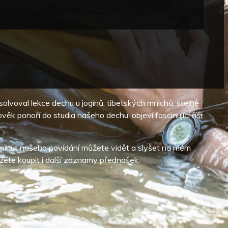
solvoval lekce dechu u jogínů, tibetských mnichů, stejně
ěk ponoří do studia našeho dechu, objeví fascinující říši,
0 minut našeho povídání můžete vidět a slyšet na mém
žete koupit i další záznamy přednášek.