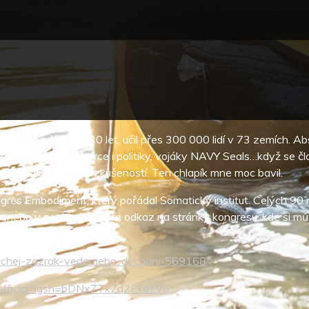
studuje náš dech 30 let, učil přes 300 000 lidí v 73 zemích. Ab
fa. Učil slavné herce i politiky, vojáky NAVY Seals…když se člov
ivou a nádhernou zkušeností. Ten chlapík mne moc bavil.
ongres Embodiment, který pořádal Somatický institut. Celých 9
anebo v popisce najdete odkaz na stránky kongresu, kde si mů
-dychej-zazrak-vedomeho-dychani-569168
eofficial?igsh=bDNxZTk2d2FxdzV0