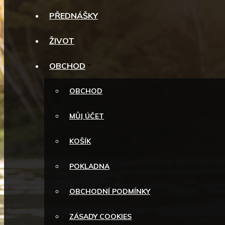
PŘEDNÁŠKY
ŽIVOT
OBCHOD
OBCHOD
MŮJ ÚČET
KOŠÍK
POKLADNA
OBCHODNÍ PODMÍNKY
ZÁSADY COOKIES