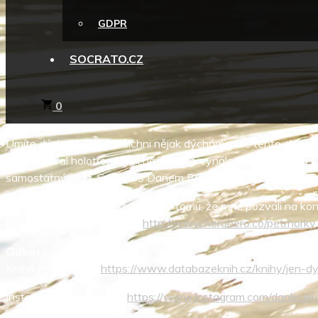
GDPR
SOCRATO.CZ
0
Umíte dýchat? Jasně, všichni nějak dýcháme, ale tento chlapík 
tak studoval holotropní dýchání u jeho vynálezce Stanislava Gro
samostatný svět. Setkání s Danem Brulé pro mne bylo překvap
Setkali jsme se přes internet díky tomu, že mne pozvali na k
kanálu herohero na adrese
http://www.herohero.co/petrhorky
Odkazy:
Kniha Jen dýchej –
https://www.databazeknih.cz/knihy/jen
Instagram Dana Brulé –
https://www.instagram.com/danbrul