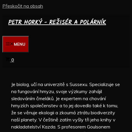
Přeskočit na obsah
PETR HORKÝ - REŽISÉR A POLÁRNÍK
MENU
0
Je biolog, učí na univerzitě s Sussexu. Specializuje se
na fungování hmyzu, svoje výzkumy zahájil
sledováním čmeláků. Je expertem na chování
hmyzích společenstev a to jej dovedlo také k tomu,
že se věnuje ekologii a zkoumá ztrátu biodiverzity
naší planety. V češtině zatím vyšly tři jeho knihy v
nakladatelství Kazda. S profesorem Goulsonem