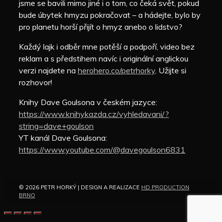
jsme se bavili mimo jiné i o tom, co čeká svět, pokud
bude úbytek hmyzu pokračovat – a hádejte, bylo by
pro planetu horší přijít o hmyz anebo o lidstvo?
Každý lajk i odběr mne potěší a podpoří, video bez
reklam a s předstihem navíc i originální anglickou
verzi najdete na
herohero.co/petrhorky
. Užijte si
rozhovor!
Knihy Dave Goulsona v českém jazyce:
https://www.knihykazda.cz/vyhledavani/?
string=dave+goulson
YT kanál Dave Goulsona:
https://www.youtube.com/@davegoulson6831
© 2026 PETR HORKÝ | DESIGN A REALIZACE
HD PRODUCTION
BRNO