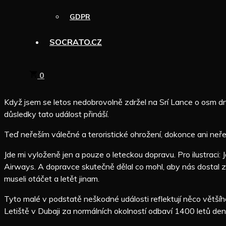
GDPR
SOCRATO.CZ
0
Když jsem se letos nedobrovolně zdržel na Srí Lance o osm dní 
důsledky tato událost přináší.
Teď neřeším válečné a teroristické ohrožení, dokonce ani neř
Jde mi vyloženě jen a pouze o leteckou dopravu. Pro ilustraci:
Airways. A dopravce skutečně dělal co mohl, aby nás dostal z 
museli otáčet a letět jinam.
Tyto malé v podstatě neškodné události reflektují něco většího
Letiště v Dubaji za normálních okolností odbaví 1400 letů denně