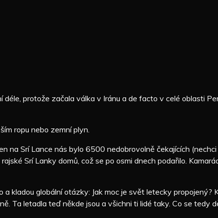
déle, protože začala válka v Iránu a de facto v celé oblasti Pers
eším ropu nebo zemní plyn.
 Jen na Srí Lance nás bylo 6500 nedobrovolně čekajících (nechci
rajské Srí Lanky domů, což se po osmi dnech podařilo. Kamarádi 
 a kladou globální otázky: Jak moc je svět letecky propojený? Ko
. Ta letadla teď někde jsou a všichni ti lidé taky. Co se tedy d