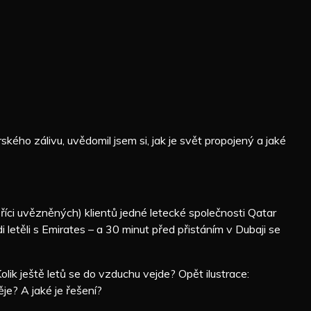
kého zálivu, uvědomil jsem si, jak je svět propojený a jaké
 říci uvězněných) klientů jedné letecké společnosti Qatar
letěli s Emirates – a 30 minut před přistáním v Dubaji se
lik ještě letů se do vzduchu vejde? Opět ilustrace:
ěje? A jaké je řešení?