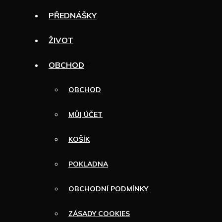
PŘEDNÁŠKY
ŽIVOT
OBCHOD
OBCHOD
MŮJ ÚČET
KOŠÍK
POKLADNA
OBCHODNÍ PODMÍNKY
ZÁSADY COOKIES