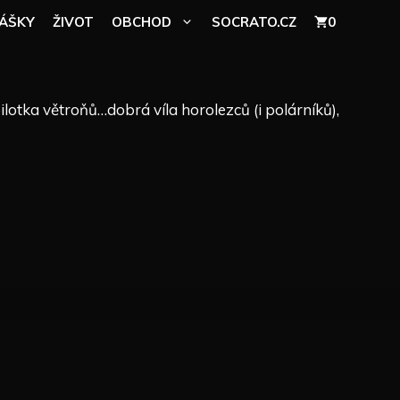
ÁŠKY
ŽIVOT
OBCHOD
SOCRATO.CZ
0
 pilotka větroňů…dobrá víla horolezců (i polárníků),