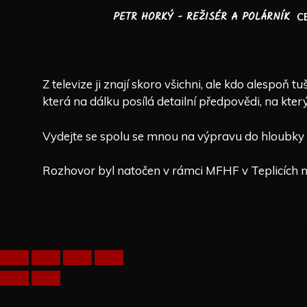
Přeskočit
PETR HORKÝ - REŽISÉR A POLÁRNÍK
C
na
obsah
Z televize ji znají skoro všichni, ale kdo alespoň 
která na dálku posílá detailní předpovědi, na kter
Vydejte se spolu se mnou na výpravu do hloubky ž
Rozhovor byl natočen v rámci MFHF v Teplicích n