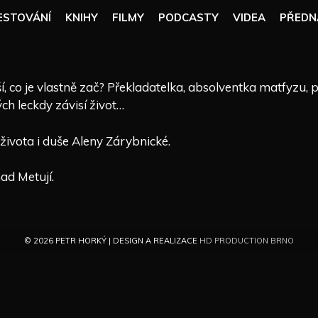
ESTOVÁNÍ
KNIHY
FILMY
PODCASTY
VIDEA
PŘEDN
tuší, co je vlastně zač? Překladatelka, absolventka matfyzu,
ých leckdy závisí život…
ivota i duše Aleny Zárybnické.
ad Metují.
© 2026 PETR HORKÝ | DESIGN A REALIZACE
HD PRODUCTION BRNO