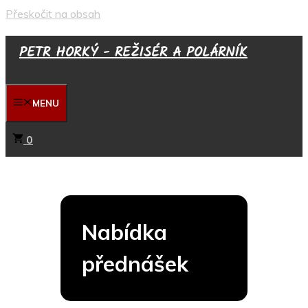
Přeskočit na obsah
PETR HORKÝ - REŽISÉR A POLÁRNÍK
MENU
0
Nabídka
přednášek