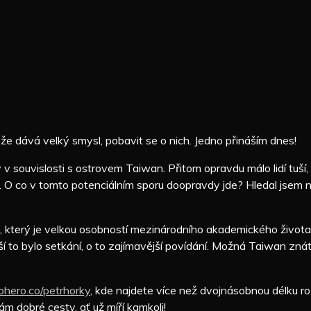
že dává velký smysl, pobavit se o nich. Jedno přináším dnes!
 souvislosti s ostrovem Taiwan. Přitom opravdu málo lidí tuší, kd
O co v tomto potenciálním sporu doopravdy jde? Hledal jsem ně
který je velkou osobností mezinárodního akademického života – 
jší to bylo setkání, o to zajímavější povídání. Možná Taiwan zná
rohero.co/petrhorky
, kde najdete více než dvojnásobnou délku 
m dobré cesty, ať už míří kamkoli!