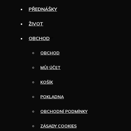
PŘEDNÁŠKY
ŽIVOT
OBCHOD
OBCHOD
MŮJ ÚČET
KOŠÍK
POKLADNA
OBCHODNÍ PODMÍNKY
ZÁSADY COOKIES