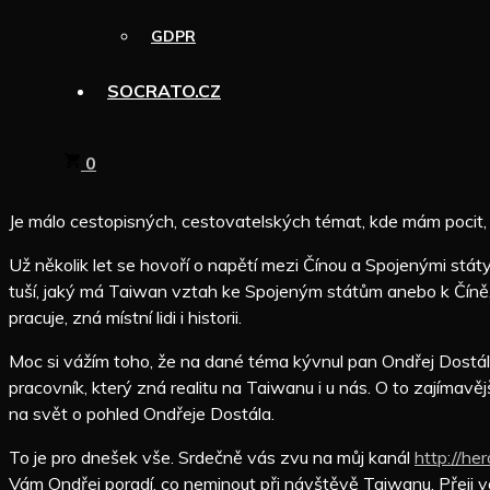
GDPR
SOCRATO.CZ
0
Je málo cestopisných, cestovatelských témat, kde mám pocit, 
Už několik let se hovoří o napětí mezi Čínou a Spojenými státy v
tuší, jaký má Taiwan vztah ke Spojeným státům anebo k Číně. 
pracuje, zná místní lidi i historii.
Moc si vážím toho, že na dané téma kývnul pan Ondřej Dostál, 
pracovník, který zná realitu na Taiwanu i u nás. O to zajímavě
na svět o pohled Ondřeje Dostála.
To je pro dnešek vše. Srdečně vás zvu na můj kanál
http://he
Vám Ondřej poradí, co neminout při návštěvě Taiwanu. Přeji vá