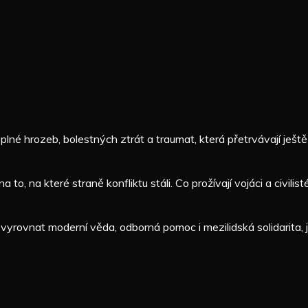
ě plné hrozeb, bolestných ztrát a traumat, která přetrvávají ješt
, na které straně konfliktu stáli. Co prožívají vojáci a civilis
e vyrovnat moderní věda, odborná pomoc i mezilidská solidarita