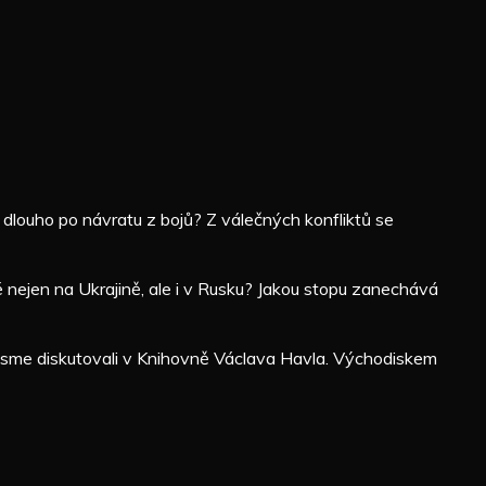
ě dlouho po návratu z bojů? Z válečných konfliktů se
té nejen na Ukrajině, ale i v Rusku? Jakou stopu zanechává
, jsme diskutovali v Knihovně Václava Havla. Východiskem