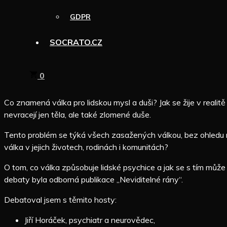
GDPR
SOCRATO.CZ
0
Co znamená válka pro lidskou mysl a duši? Jak se žije v realit
nevracejí jen těla, ale také zlomené duše.
Tento problém se týká všech zasažených válkou, bez ohledu na to
válka v jejich životech, rodinách i komunitách?
O tom, co válka způsobuje lidské psychice a jak se s tím můž
debaty byla odborná publikace „Neviditelné rány“.
Debatoval jsem s těmito hosty:
Jiří Horáček, psychiatr a neurovědec,