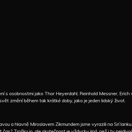
ení s osobnostmi jako Thor Heyerdahl, Reinhold Messner, Erich
svět změní během tak krátké doby, jako je jeden lidský život.
plavou a hlavně Miroslavem Zikmundem jsme vyrazili na Srí lan
čas? Trošku jo, ale skutečnost je vždycky jiná, než i ty nejdivo