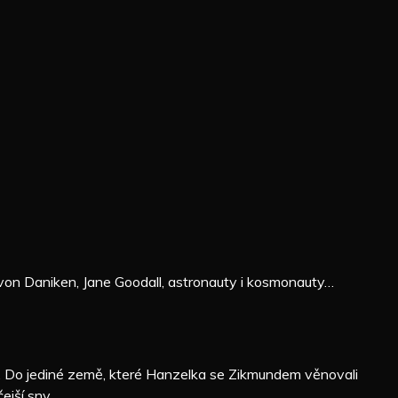
 von Daniken, Jane Goodall, astronauty i kosmonauty…
ku. Do jediné země, které Hanzelka se Zikmundem věnovali
čejší sny…