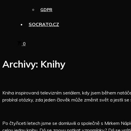
GDPR
SOCRATO.CZ
0
Archivy:
Knihy
Kniha inspirovaná televizním seriálem, kdy jsem během natáč
probíral otázky, zda jeden člověk může změnit svět a jestli se 
Po čtyřiceti letech jsme se domluvili a společně s Mirkem Ná
celou jednu knihu. Dá se znovu potkat vzpomínky? Dá se vrátit 