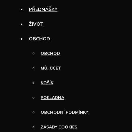
PŘEDNÁŠKY
ŽIVOT
OBCHOD
OBCHOD
MŮJ ÚČET
KOŠÍK
POKLADNA
OBCHODNÍ PODMÍNKY
ZÁSADY COOKIES